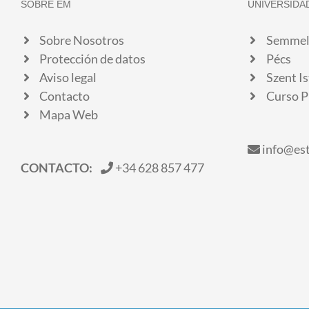
SOBRE EM
UNIVERSIDA
Sobre Nosotros
Semmel
Protección de datos
Pécs
Aviso legal
Szent I
Contacto
Curso P
Mapa Web
info@es
CONTACTO:
+34 628 857 477