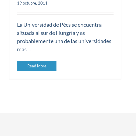
19 octubre, 2011
Introducción en nuestros programas
de la Universidad de Pécs
La Universidad de Pécs se encuentra
situada al sur de Hungría y es
probablemente una de las universidades
mas ...
Read More