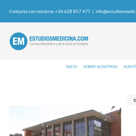
Contacta con nosotros +34 628 857 477
|
info@estudiosmedic
INICIO
SOBRE NOSOTROS
NUEST