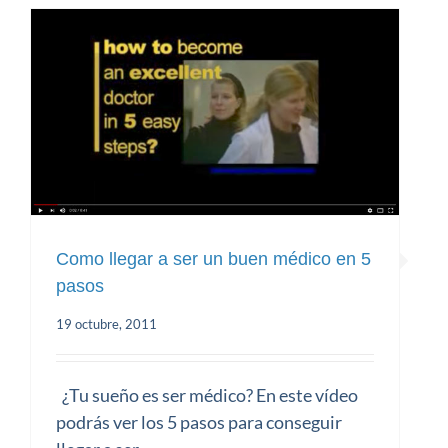
Como llegar a ser un buen médico en 5
pasos
19 octubre, 2011
Como llegar a ser un buen médico en
5 pasos
¿Tu sueño es ser médico? En este vídeo
podrás ver los 5 pasos para conseguir