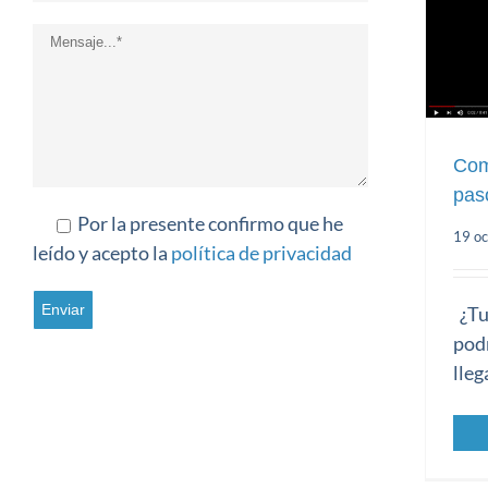
Com
pas
Por la presente confirmo que he
19 oc
Co
leído y acepto la
política de privacidad
¿Tu 
podr
lleg