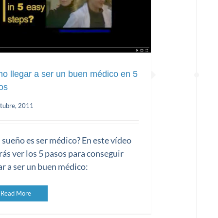
o llegar a ser un buen médico en 5
os
tubre, 2011
mo llegar a ser un buen médico en
5 pasos
sueño es ser médico? En este vídeo
ás ver los 5 pasos para conseguir
ar a ser un buen médico:
Read More