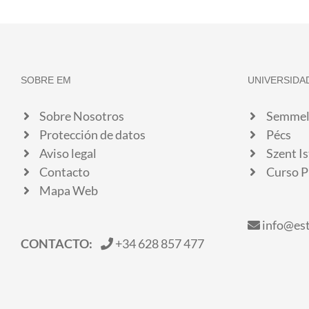
SOBRE EM
UNIVERSIDA
Sobre Nosotros
Semmel
Protección de datos
Pécs
Aviso legal
Szent I
Contacto
Curso P
Mapa Web
info@es
CONTACTO:
+34 628 857 477